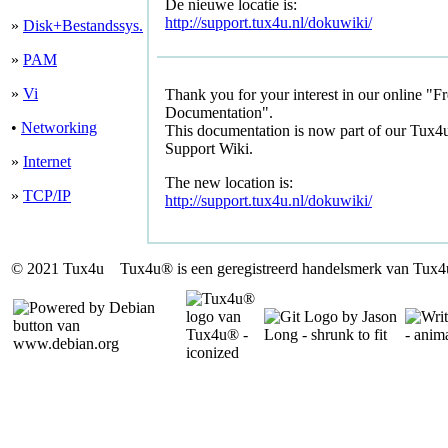
De nieuwe locatie is:
http://support.tux4u.nl/dokuwiki/
»
Disk+Bestandssys.
»
PAM
»
Vi
Thank you for your interest in our online "F
Documentation".
•
Networking
This documentation is now part of our
Tux4
Support Wiki
.
»
Internet
The new location is:
»
TCP/IP
http://support.tux4u.nl/dokuwiki/
© 2021 Tux4u
Tux4u®
is een geregistreerd handelsmerk van Tux4