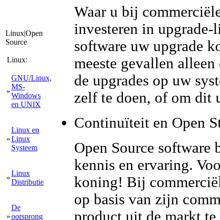
Waar u bij commerciële
investeren in upgrade-l
Linux|Open
Source
software uw upgrade kos
meeste gevallen alleen
Linux:
de upgrades op uw syst
GNU/Linux,
MS-
»
zelf te doen, of om dit 
Windows
en UNIX
Continuïteit en Open S
Linux en
»
Linux
Open Source software b
Systeem
kennis en ervaring. Voor
Linux
»
koning! Bij commerciële
Distributie
op basis van zijn comm
De
product uit de markt te
»
oorsprong