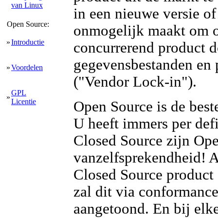
van Linux
in een nieuwe versie of
Open Source:
onmogelijk maakt om ov
»
Introductie
concurrerend product do
gegevensbestanden en 
»
Voordelen
("Vendor Lock-in").
GPL
»
Licentie
Open Source is de best
U heeft immers per defi
Closed Source zijn Op
vanzelfsprekendheid! Al
Closed Source product
zal dit via conformanc
aangetoond. En bij elk